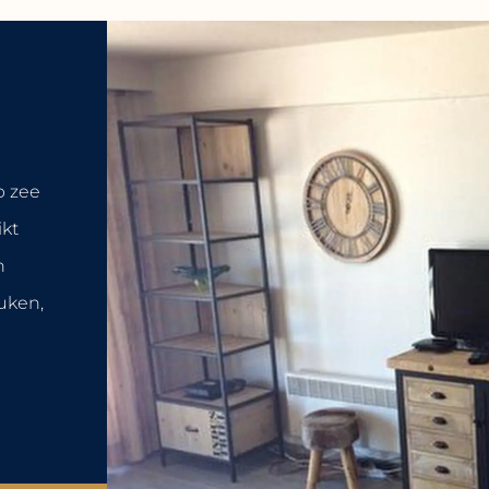
p zee
ikt
n
uken,