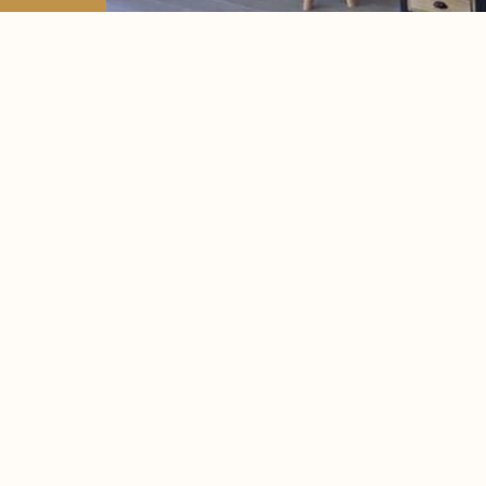
OEK NU
es - Beperkt